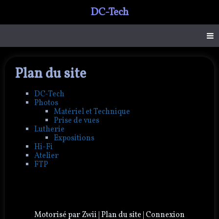
DC-Tech
Plan du site
DC-Tech
Photos
Matériel et Technique
Prise de vues
Lutherie
Expositions
Hi-Fi
Atelier
FTP
Motorisé par
Zwii
|
Plan du site
|
Connexion